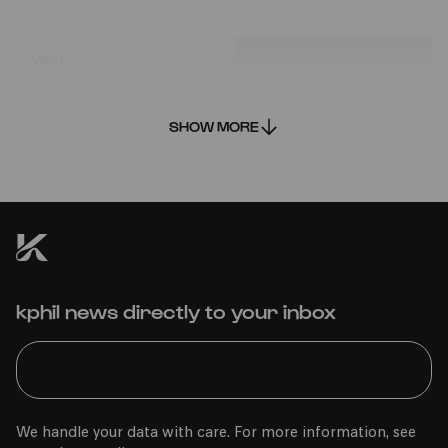
Wed
22.11.2023
15:00
SHOW MORE
Bürgerzentrum Engelshof e. V.
kphil news directly to your inbox
PhilharmonieVeedel Baby
»Yalla!«
We handle your data with care. For more information, see