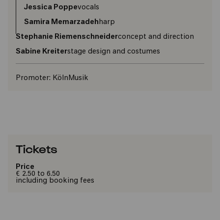
Jessica Poppe
vocals
Samira Memarzadeh
harp
Stephanie Riemenschneider
concept and direction
Sabine Kreiter
stage design and costumes
Promoter:
KölnMusik
Tickets
Price
€ 2.50 to 6.50
including booking fees