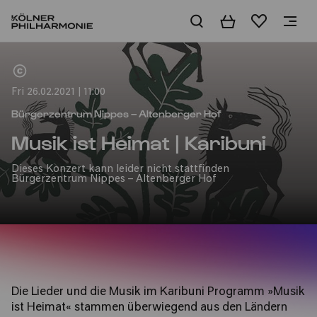
Basket
Wishlist
Home
Fri 26.02.2021 | 11:00
Bürgerzentrum Nippes – Altenberger Hof
Musik ist Heimat | Karibuni
Dieses Konzert kann leider nicht stattfinden
Bürgerzentrum Nippes – Altenberger Hof
Die Lieder und die Musik im Karibuni Programm
»
Musik
ist Heimat
«
stammen überwiegend aus den Ländern