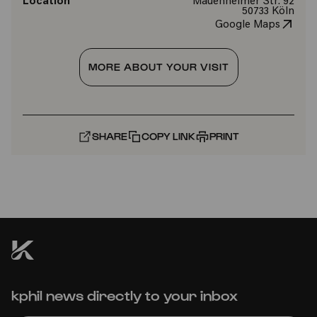
Location
Mauenheimer Str. 92
50733 Köln
Google Maps
MORE ABOUT YOUR VISIT
SHARE
COPY LINK
PRINT
kphil news directly to your inbox