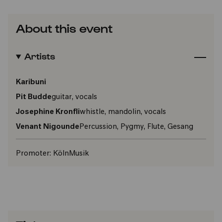
About this event
Artists
Karibuni
Pit Budde
guitar, vocals
Josephine Kronfli
whistle, mandolin, vocals
Venant Nigounde
Percussion, Pygmy, Flute, Gesang
Promoter:
KölnMusik