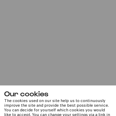
Bürgerzentrum Nippes – Altenberger Hof
Musik ist Heimat | Karibuni
Dieses Konzert kann leider nicht stattfinden
CANCELLED
Fri
26.02.2021
16:00
Our cookies
The cookies used on our site help us to continuously
improve the site and provide the best possible service.
You can decide for yourself which cookies you would
Bürgerzentrum Nippes – Altenberger Hof
like to accept. You can change your settings via a link in