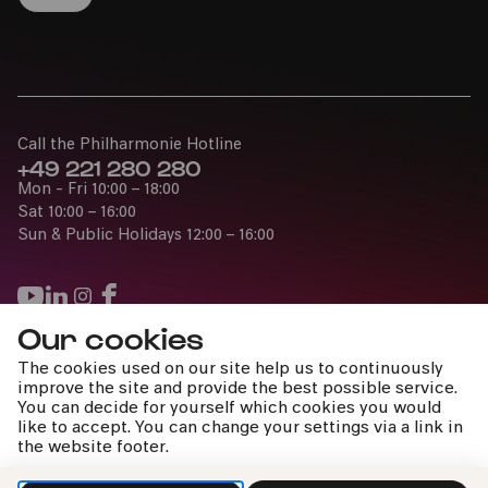
Call the Philharmonie Hotline
+49 221 280 280
Mon - Fri 10:00 – 18:00
Sat 10:00 – 16:00
Sun & Public Holidays 12:00 – 16:00
Our cookies
Press
The cookies used on our site help us to continuously
Jobs
improve the site and provide the best possible service.
You can decide for yourself which cookies you would
News
like to accept. You can change your settings via a link in
Contact
the website footer.
Submit a withdrawal request