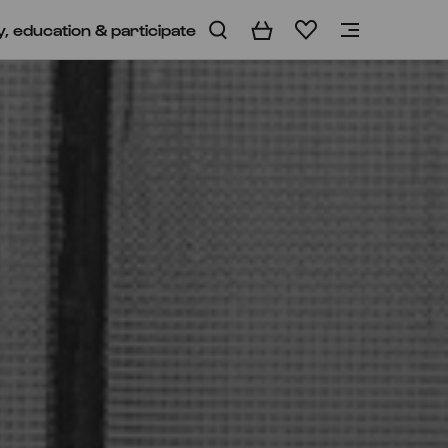
y, education & participate
Basket
Wishlist