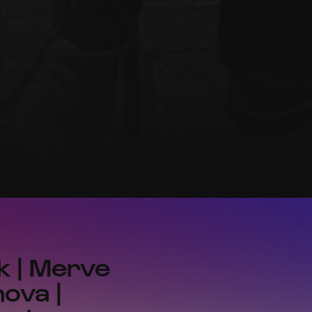
k | Merve
nova |