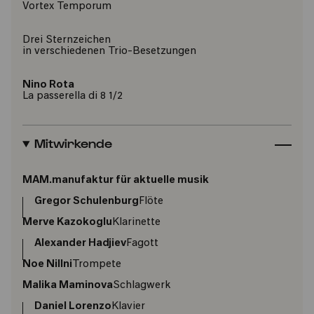
Vortex Temporum
Drei Sternzeichen
in verschiedenen Trio-Besetzungen
Nino Rota
La passerella di 8 1/2
Mitwirkende
MAM.manufaktur für aktuelle musik
Gregor Schulenburg
Flöte
Merve Kazokoglu
Klarinette
Alexander Hadjiev
Fagott
Noe Nillni
Trompete
Malika Maminova
Schlagwerk
Daniel Lorenzo
Klavier