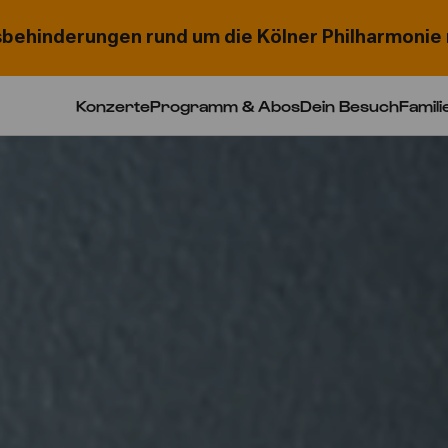
behinderungen rund um die Kölner Philharmonie 
Konzerte
Programm & Abos
Dein Besuch
Famili