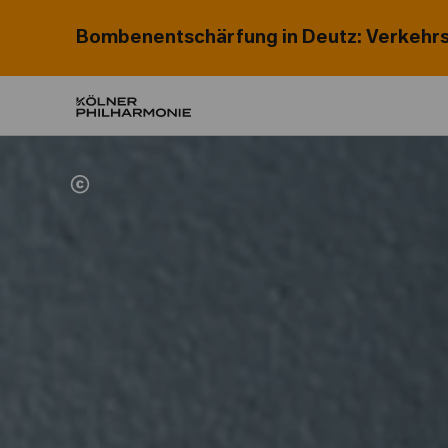
Bombenentschärfung in Deutz: Verkehrs
Home
Familie, Education & Mitmachen
Familie