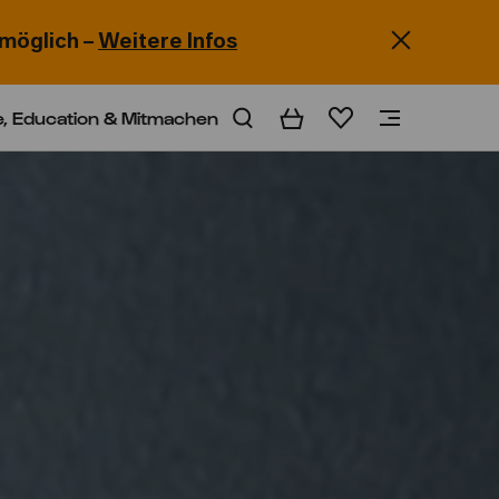
möglich –
Weitere Infos
e, Education & Mitmachen
Warenkorb
Merkliste