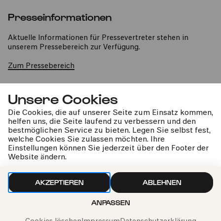
Presseinformationen
Aktuelle Informationen für Pressevertreter stehen in
unserem Pressebereich zur Verfügung.
Zum Pressebereich
Unsere Cookies
MEHR INFOS
Die Cookies, die auf unserer Seite zum Einsatz kommen,
helfen uns, die Seite laufend zu verbessern und den
bestmöglichen Service zu bieten. Legen Sie selbst fest,
welche Cookies Sie zulassen möchten. Ihre
Einstellungen können Sie jederzeit über den Footer der
Website ändern.
AKZEPTIEREN
ABLEHNEN
ANPASSEN
kphil-News direkt in dein Postfach