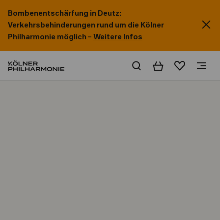
Bombenentschärfung in Deutz:
Verkehrsbehinderungen rund um die Kölner
Philharmonie möglich –
Weitere Infos
Warenkorb
Merkliste
Home