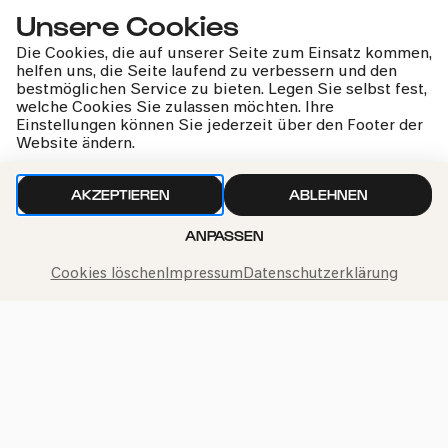
Unsere Cookies
Excelsior Hotel Ernst
Georg Plesser
Die Cookies, die auf unserer Seite zum Einsatz kommen,
helfen uns, die Seite laufend zu verbessern und den
Flossbach von Storch SE
bestmöglichen Service zu bieten. Legen Sie selbst fest,
Kurt von Storch
welche Cookies Sie zulassen möchten. Ihre
Einstellungen können Sie jederzeit über den Footer der
Website ändern.
Flowpex GmbH & Co. KG
Denis Beca
AKZEPTIEREN
ABLEHNEN
Ford-Werke GmbH, Köln
Christoph Herr
ANPASSEN
Klaus Franz
Cookies löschen
Impressum
Datenschutzerklärung
Persönliche Mitgliedschaft
Anna Friebe-Reininghaus
Persönliche Mitgliedschaft
Friedrich Graf von Westphalen – Rechtsanwälte
Carsten Laschet