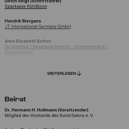
Ulrich Voigt (Schriftführer)
Sparkasse KölnBonn
Hendrik Biergans
JT International Germany GmbH
Anne Elisabeth Bolten
Du-stimmst / Gesangsunterricht – Stimmtherapie –
Klangtherapie
Christoph Kempkes
RWZ Rhein-Main AG
WEITERLESEN
Dr. Johannes Schmidt
Persönliche Mitgliedschaft
Beirat
Dr. Kai-Peter Schuster
Dr. Hermann H. Hollmann (Vorsitzender)
Klinik am Ring
Mitglied des Vorstands des KunstSalons e. V.
Jörg Will