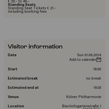
€ 20.- to 46.-
Standing Seats
Standing Seat Tickets € 21.-
including booking fees
Visitor information
Date
Sun 01.09.2024
Add to calender
Start
18:00
Estimated break
no break
Estimated end at
19:30
Venue
Kölner Philharmonie
Location
Bischofsgartenstraße 1