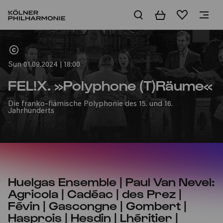
Basket
Wishlist
Home
Sun 01.09.2024 | 18:00
FEL!X. »Polyphone (T)Räume«
Die franko-flämische Polyphonie des 15. und 16.
Jahrhunderts
Huelgas Ensemble | Paul Van Nevel:
Agricola | Cadéac | des Prez |
Févin | Gascongne | Gombert |
Hasprois | Hesdin | Lhéritier |