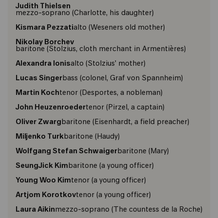
Judith Thielsen
mezzo-soprano (Charlotte, his daughter)
Kismara Pezzati
alto (Weseners old mother)
Nikolay Borchev
baritone (Stolzius, cloth merchant in Armentières)
Alexandra Ionis
alto (Stolzius' mother)
Lucas Singer
bass (colonel, Graf von Spannheim)
Martin Koch
tenor (Desportes, a nobleman)
John Heuzenroeder
tenor (Pirzel, a captain)
Oliver Zwarg
baritone (Eisenhardt, a field preacher)
Miljenko Turk
baritone (Haudy)
Wolfgang Stefan Schwaiger
baritone (Mary)
SeungJick Kim
baritone (a young officer)
Young Woo Kim
tenor (a young officer)
Artjom Korotkov
tenor (a young officer)
Laura Aikin
mezzo-soprano (The countess de la Roche)