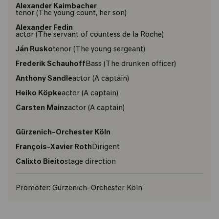
Alexander Kaimbacher
tenor (The young count, her son)
Alexander Fedin
actor (The servant of countess de la Roche)
Ján Rusko
tenor (The young sergeant)
Frederik Schauhoff
Bass (The drunken officer)
Anthony Sandle
actor (A captain)
Heiko Köpke
actor (A captain)
Carsten Mainz
actor (A captain)
Gürzenich-Orchester Köln
François-Xavier Roth
Dirigent
Calixto Bieito
stage direction
Promoter:
Gürzenich-Orchester Köln