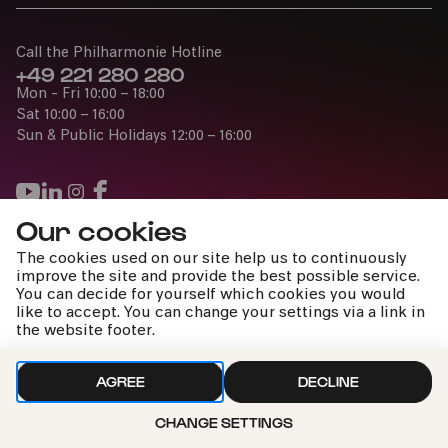
Call the Philharmonie Hotline
+49 221 280 280
Mon - Fri 10:00 – 18:00
Sat 10:00 – 16:00
Sun & Public Holidays 12:00 – 16:00
Our cookies
Press
The cookies used on our site help us to continuously
Jobs
improve the site and provide the best possible service.
You can decide for yourself which cookies you would
News
like to accept. You can change your settings via a link in
Contact
the website footer.
Submit a withdrawal request
AGREE
DECLINE
CHANGE SETTINGS
Imprint
Data Policy
Cookie settings
To the top