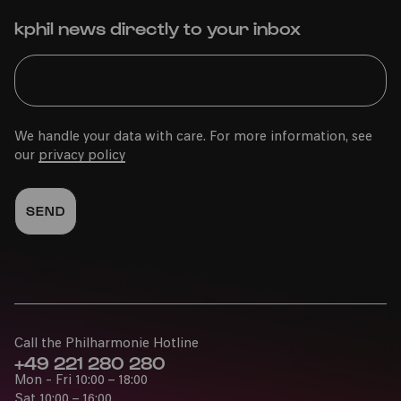
Bürgerzentrum Engelshof e. V.
kphil news directly to your inbox
PhilharmonieVeedel Baby
»Von Morgenstund' bis Abendstern«
We handle your data with care. For more information, see
our
privacy policy
Tue
05.04.2022
15:00
Call the Philharmonie Hotline
+49 221 280 280
Mon - Fri 10:00 – 18:00
Bürgerhaus Kalk
Sat 10:00 – 16:00