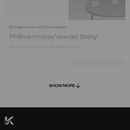
Bürgerzentrum Chorweiler
PhilharmonieVeedel Baby
»Von Morgenstund' bis Abendstern«
Wed
06.04.2022
15:00
SHOW MORE