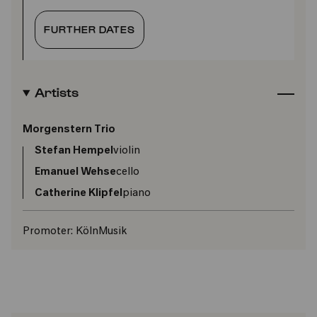
FURTHER DATES
Artists
Morgenstern Trio
Stefan Hempel
violin
Emanuel Wehse
cello
Catherine Klipfel
piano
Promoter:
KölnMusik