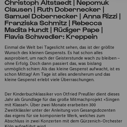
Christoph Altstaedt | Nepomuk
Clausen | Ruth Dobernecker |
Samuel Dobernecker | Anna Rizzi |
Franziska Schmitz | Rebecca
Madita Hundt | Rüdiger Pape |
Flavia Schwedler: Kreppein
Einmal die Welt bei Tageslicht sehen, das ist der größte
Wunsch des kleinen Gespensts. Es hat schon alles
ausprobiert, um nach der Geisterstunde wach zu bleiben –
ohne Erfolg. Doch dann passiert das, was bislang
unmöglich schien: Als das kleine Gespenst aufwacht, ist es
schon Mittag! Am Tage ist alles andersherum und das
kleine Gespenst erlebt viele Überraschungen.
Der Kinderbuchklassiker von Otfried Preußler dient dieses
Jahr als Grundlage für das große Mitmachprojekt »Singen
mit Klasse!«. Über zwei Monate erarbeiten 300
Zweitklässler unter der Anleitung von Gesangsdozenten
das eigens für sie komponierte Werk, welches zum
Abschluss in zwei Konzerten mit dem Gürzenich-Orchester
Köln aufgeführt wird.