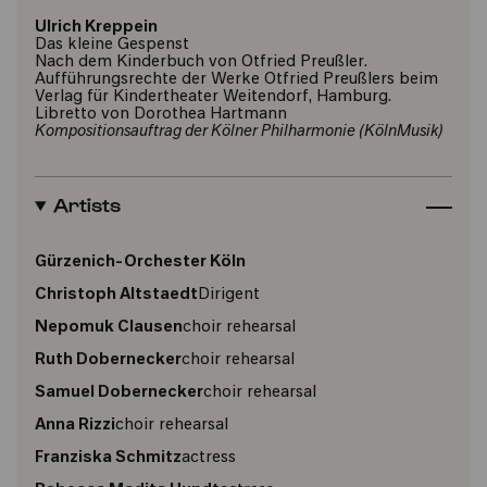
Ulrich Kreppein
Das kleine Gespenst
Nach dem Kinderbuch von Otfried Preußler.
Aufführungsrechte der Werke Otfried Preußlers beim
Verlag für Kindertheater Weitendorf, Hamburg.
Libretto von Dorothea Hartmann
Kompositionsauftrag der Kölner Philharmonie (KölnMusik)
Artists
Gürzenich-Orchester Köln
Christoph Altstaedt
Dirigent
Nepomuk Clausen
choir rehearsal
Ruth Dobernecker
choir rehearsal
Samuel Dobernecker
choir rehearsal
Anna Rizzi
choir rehearsal
Franziska Schmitz
actress