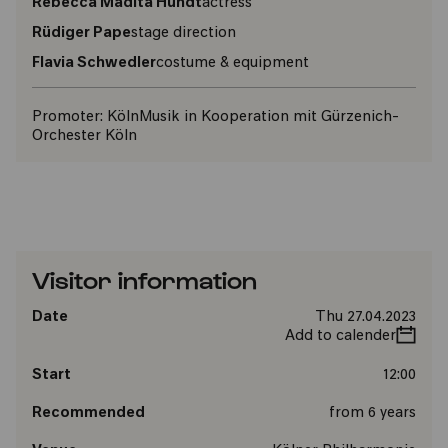
Rebecca Madita Hundt
actress
Rüdiger Pape
stage direction
Flavia Schwedler
costume & equipment
Promoter:
KölnMusik in Kooperation mit Gürzenich-
Orchester Köln
Visitor information
Date
Thu 27.04.2023
Add to calender
Start
12:00
Recommended
from 6 years