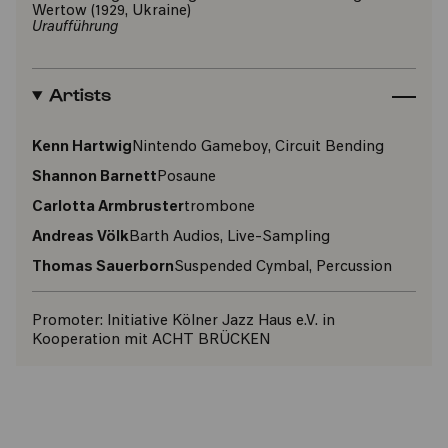
Wertow (1929, Ukraine)
Uraufführung
Artists
Kenn Hartwig
Nintendo Gameboy, Circuit Bending
Shannon Barnett
Posaune
Carlotta Armbruster
trombone
Andreas Völk
Barth Audios, Live-Sampling
Thomas Sauerborn
Suspended Cymbal, Percussion
Promoter:
Initiative Kölner Jazz Haus e.V. in
Kooperation mit ACHT BRÜCKEN