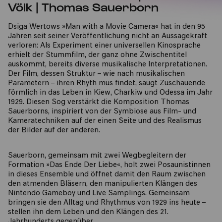
Völk | Thomas Sauerborn
Dsiga Wertows »Man with a Movie Camera« hat in den 95
Jahren seit seiner Veröffentlichung nicht an Aussagekraft
verloren: Als Experiment einer universellen Kinosprache
erhielt der Stummfilm, der ganz ohne Zwischentitel
auskommt, bereits diverse musikalische Interpretationen.
Der Film, dessen Struktur – wie nach musikalischen
Parametern – ihren Rhyth mus findet, saugt Zuschauende
förmlich in das Leben in Kiew, Charkiw und Odessa im Jahr
1929. Diesen Sog verstärkt die Komposition Thomas
Sauerborns, inspiriert von der Symbiose aus Film- und
Kameratechniken auf der einen Seite und des Realismus
der Bilder auf der anderen.
Sauerborn, gemeinsam mit zwei Wegbegleitern der
Formation »Das Ende Der Liebe«, holt zwei Posaunistinnen
in dieses Ensemble und öffnet damit den Raum zwischen
den atmenden Bläsern, den manipulierten Klängen des
Nintendo Gameboy und Live Samplings. Gemeinsam
bringen sie den Alltag und Rhythmus von 1929 ins heute –
stellen ihn dem Leben und den Klängen des 21.
Jahrhunderts gegenüber.