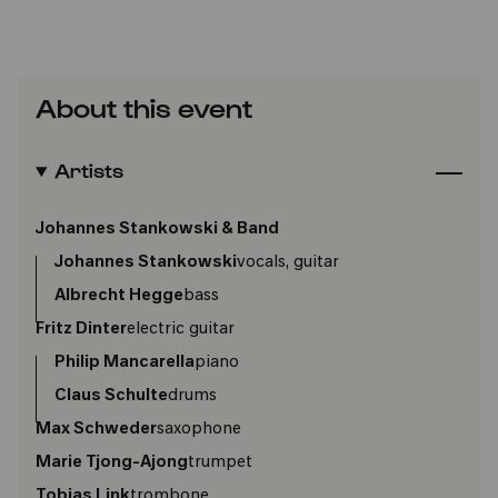
About this event
Artists
Johannes Stankowski & Band
Johannes Stankowski
vocals, guitar
Albrecht Hegge
bass
Fritz Dinter
electric guitar
Philip Mancarella
piano
Claus Schulte
drums
Max Schweder
saxophone
Marie Tjong-Ajong
trumpet
Tobias Link
trombone