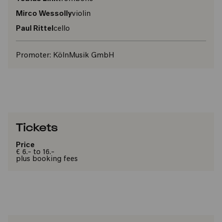
Mirco Wessolly
violin
Paul Rittel
cello
Promoter:
KölnMusik GmbH
Tickets
Price
€ 6.- to 16.-
plus booking fees