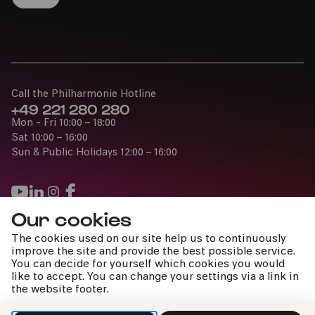
Call the Philharmonie Hotline
+49 221 280 280
Mon - Fri 10:00 – 18:00
Sat 10:00 – 16:00
Sun & Public Holidays 12:00 – 16:00
Our cookies
Press
The cookies used on our site help us to continuously
Jobs
improve the site and provide the best possible service.
You can decide for yourself which cookies you would
News
like to accept. You can change your settings via a link in
Contact
the website footer.
Submit a withdrawal request