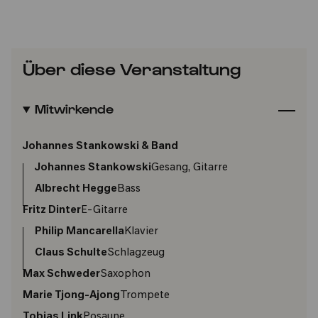
Über diese Veranstaltung
Mitwirkende
Johannes Stankowski & Band
Johannes Stankowski
Gesang, Gitarre
Albrecht Hegge
Bass
Fritz Dinter
E-Gitarre
Philip Mancarella
Klavier
Claus Schulte
Schlagzeug
Max Schweder
Saxophon
Marie Tjong-Ajong
Trompete
Tobias Link
Posaune