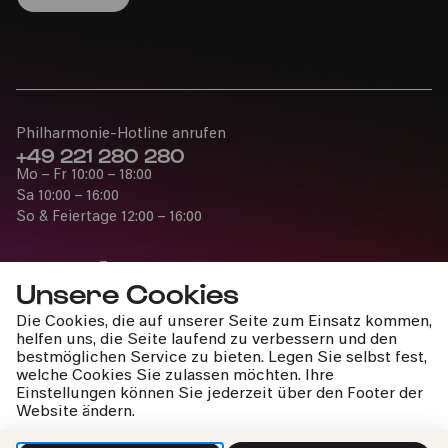
Philharmonie-Hotline anrufen
+49 221 280 280
Mo – Fr 10:00 – 18:00
Sa 10:00 – 16:00
So & Feiertage 12:00 – 16:00
Unsere Cookies
Die Cookies, die auf unserer Seite zum Einsatz kommen,
Presse
helfen uns, die Seite laufend zu verbessern und den
Jobs
bestmöglichen Service zu bieten. Legen Sie selbst fest,
welche Cookies Sie zulassen möchten. Ihre
News
Einstellungen können Sie jederzeit über den Footer der
Kontakt
Website ändern.
Widerruf einreichen