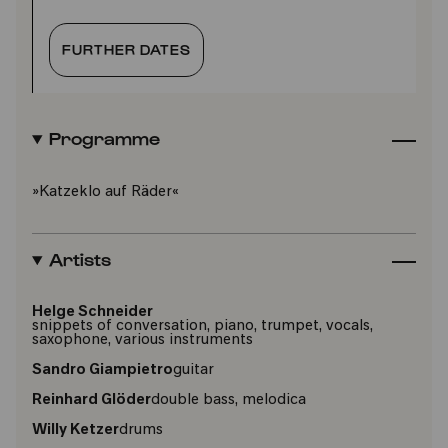
FURTHER DATES
Programme
»Katzeklo auf Räder«
Artists
Helge Schneider
snippets of conversation, piano, trumpet, vocals,
saxophone, various instruments
Sandro Giampietro
guitar
Reinhard Glöder
double bass, melodica
Willy Ketzer
drums