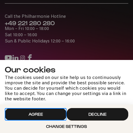
Call the Philharmonie Hotline
+49 221 280 280
Mon - Fri 10:00 – 18:00
Sat 10:00 – 16:00
Sun & Public Holidays 12:00 – 16:00
Our cookies
Press
The cookies used on our site help us to continuously
Jobs
improve the site and provide the best possible service.
You can decide for yourself which cookies you would
News
like to accept. You can change your settings via a link in
Contact
the website footer.
Submit a withdrawal request
AGREE
DECLINE
CHANGE SETTINGS
Imprint
Data Policy
Cookie settings