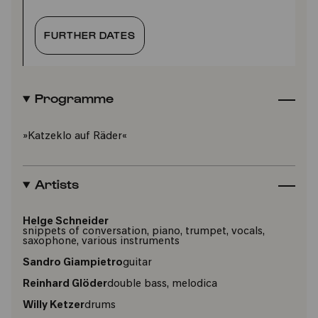
FURTHER DATES
Programme
»Katzeklo auf Räder«
Artists
Helge Schneider
snippets of conversation, piano, trumpet, vocals,
saxophone, various instruments
Sandro Giampietro
guitar
Reinhard Glöder
double bass, melodica
Willy Ketzer
drums