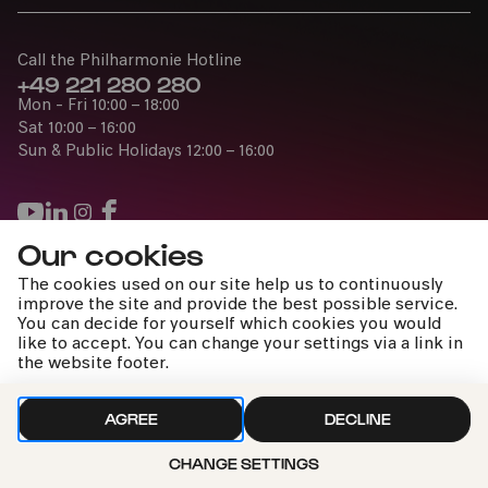
Call the Philharmonie Hotline
+49 221 280 280
Mon - Fri 10:00 – 18:00
Sat 10:00 – 16:00
Sun & Public Holidays 12:00 – 16:00
Our cookies
Press
The cookies used on our site help us to continuously
Jobs
improve the site and provide the best possible service.
You can decide for yourself which cookies you would
News
like to accept. You can change your settings via a link in
Contact
the website footer.
Submit a withdrawal request
AGREE
DECLINE
CHANGE SETTINGS
Imprint
Data Policy
Cookie settings