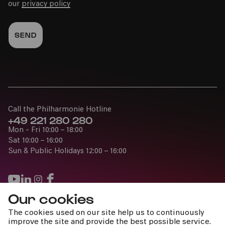
our
privacy policy
Call the Philharmonie Hotline
+49 221 280 280
Mon - Fri 10:00 – 18:00
Sat 10:00 – 16:00
Sun & Public Holidays 12:00 – 16:00
Our cookies
Press
The cookies used on our site help us to continuously
Jobs
improve the site and provide the best possible service.