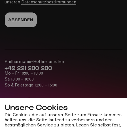
unseren
Datenschutzbestimmungen
Philharmonie-Hotline anrufen
+49 221 280 280
Mo – Fr 10:00 – 18:00
Sa 10:00 – 16:00
So & Feiertage 12:00 – 16:00
Unsere Cookies
Die Cookies, die auf unserer Seite zum Einsatz kommen,
Presse
helfen uns, die Seite laufend zu verbessern und den
Jobs
bestmöglichen Service zu bieten. Legen Sie selbst fest,