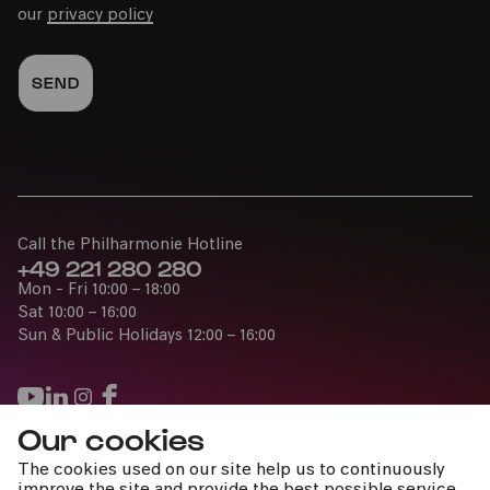
our
privacy policy
Call the Philharmonie Hotline
+49 221 280 280
Mon - Fri 10:00 – 18:00
Sat 10:00 – 16:00
Sun & Public Holidays 12:00 – 16:00
Our cookies
Press
The cookies used on our site help us to continuously
Jobs