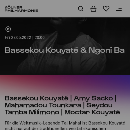
Basket
Wishlist
Home
Fri 27.05.2022 | 20:00
Bassekou Kouyaté & Ngoni Ba
Bassekou Kouyaté | Amy Sacko |
Mahamadou Tounkara | Seydou
Tamba Milimono | Moctar Kouyaté
Für die Weltmusik-Legende Taj Mahal ist Bassekou Kouyaté
nicht nur auf der traditionellen, westafrikanischen