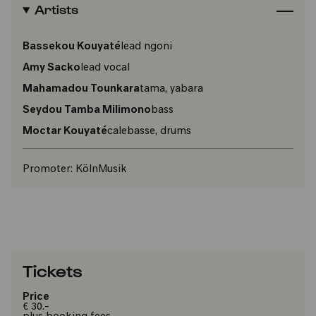
Artists
Bassekou Kouyaté
lead ngoni
Amy Sacko
lead vocal
Mahamadou Tounkara
tama, yabara
Seydou Tamba Milimono
bass
Moctar Kouyaté
calebasse, drums
Promoter:
KölnMusik
Tickets
Price
€ 30.-