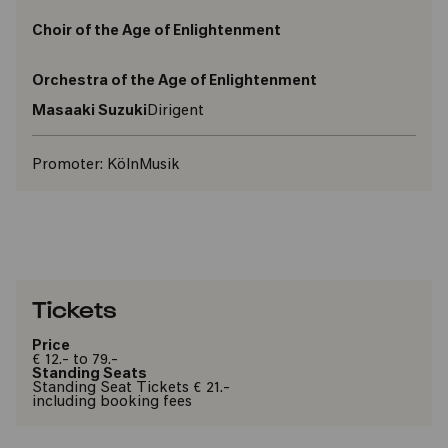
Choir of the Age of Enlightenment
Orchestra of the Age of Enlightenment
Masaaki Suzuki
Dirigent
Promoter:
KölnMusik
Tickets
Price
€ 12.- to 79.-
Standing Seats
Standing Seat Tickets € 21.-
including booking fees