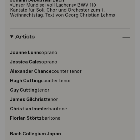
Johann Sebastian Bach
»Unser Mund sei voll Lachens« BWV 110
Kantate für Soli, Chor und Orchester zum 1 .
Weihnachtstag. Text von Georg Christian Lehms
Artists
Joanne Lunn
soprano
Jessica Cale
soprano
Alexander Chance
counter tenor
Hugh Cutting
counter tenor
Guy Cutting
tenor
James Gilchrist
tenor
Christian Immler
baritone
Florian Störtz
baritone
Bach Collegium Japan