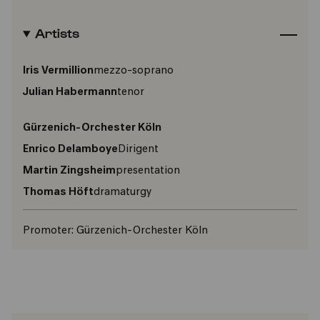
Artists
Iris Vermillion
mezzo-soprano
Julian Habermann
tenor
Gürzenich-Orchester Köln
Enrico Delamboye
Dirigent
Martin Zingsheim
presentation
Thomas Höft
dramaturgy
Promoter:
Gürzenich-Orchester Köln