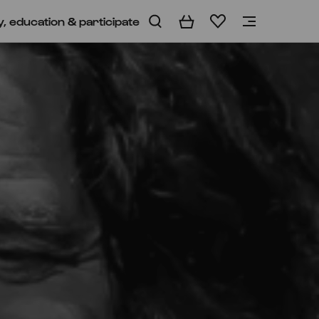
y, education & participate
Basket
Wishlist