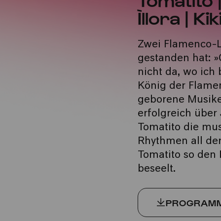
Ìllora | K
Zwei Flamenco-L
gestanden hat: »
nicht da, wo ich
König der Flamen
geborene Musike
erfolgreich über
Tomatito die mus
Rhythmen all der 
Tomatito so den
beseelt.
PROGRAMM