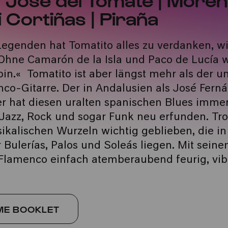
iki Cortiñas | Piraña
egenden hat Tomatito alles zu verdanken, wi
Ohne Camarón de la Isla und Paco de Lucía w
 bin.« Tomatito ist aber längst mehr als der 
co-Gitarre. Der in Andalusien als José Fern
r hat diesen uralten spanischen Blues imme
 Jazz, Rock und sogar Funk neu erfunden. Tr
ikalischen Wurzeln wichtig geblieben, die in
Bulerías, Palos und Soleás liegen. Mit seinem
 Flamenco einfach atemberaubend feurig, vib
E BOOKLET