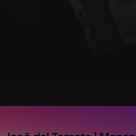
| José del Tomate | Moren