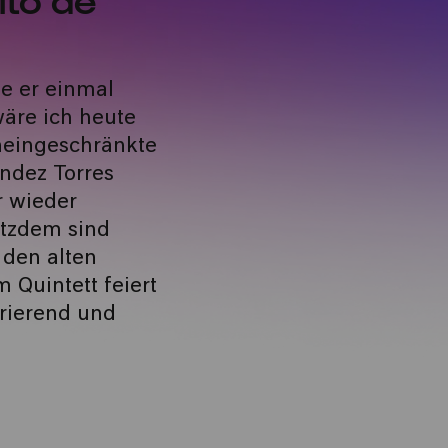
e er einmal
äre ich heute
uneingeschränkte
ández Torres
r wieder
otzdem sind
 den alten
 Quintett feiert
rierend und