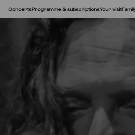
Concerts
Programme & subscriptions
Your visit
Famil