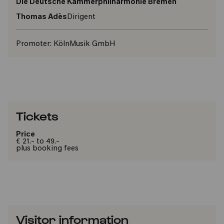
Die Deutsche Kammerphilharmonie Bremen
Thomas Adès
Dirigent
Promoter:
KölnMusik GmbH
Tickets
Price
€ 21.- to 49.-
plus booking fees
Visitor information