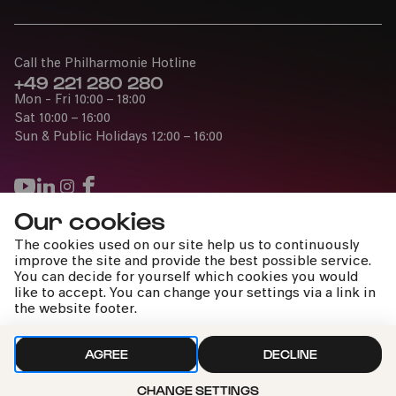
Call the Philharmonie Hotline
+49 221 280 280
Mon - Fri 10:00 – 18:00
Sat 10:00 – 16:00
Sun & Public Holidays 12:00 – 16:00
Our cookies
Press
The cookies used on our site help us to continuously
Jobs
improve the site and provide the best possible service.
You can decide for yourself which cookies you would
News
like to accept. You can change your settings via a link in
Contact
the website footer.
Submit a withdrawal request
AGREE
DECLINE
CHANGE SETTINGS
Imprint
Data Policy
Cookie settings