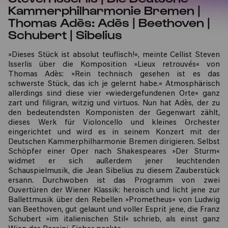
Kammerphilharmonie Bremen |
Thomas Adès: Adès | Beethoven |
Schubert | Sibelius
»Dieses Stück ist absolut teuflisch!«, meinte Cellist Steven
Isserlis über die Komposition »Lieux retrouvés« von
Thomas Adès: »Rein technisch gesehen ist es das
schwerste Stück, das ich je gelernt habe.« Atmosphärisch
allerdings sind diese vier »wiedergefundenen Orte« ganz
zart und filigran, witzig und virtuos. Nun hat Adès, der zu
den bedeutendsten Komponisten der Gegenwart zählt,
dieses Werk für Violoncello und kleines Orchester
eingerichtet und wird es in seinem Konzert mit der
Deutschen Kammerphilharmonie Bremen dirigieren. Selbst
Schöpfer einer Oper nach Shakespeares »Der Sturm«
widmet er sich außerdem jener leuchtenden
Schauspielmusik, die Jean Sibelius zu diesem Zauberstück
ersann. Durchwoben ist das Programm von zwei
Ouvertüren der Wiener Klassik: heroisch und licht jene zur
Ballettmusik über den Rebellen »Prometheus« von Ludwig
van Beethoven, gut gelaunt und voller Esprit jene, die Franz
Schubert »im italienischen Stil« schrieb, als einst ganz