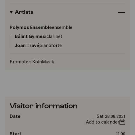
Artists
Polymos Ensemble
ensemble
Bálint Gyimesi
clarinet
Joan Travé
pianoforte
Promoter:
KölnMusik
Visitor information
Date
Sat 28.08.2021
Add to calender
Start
11:00