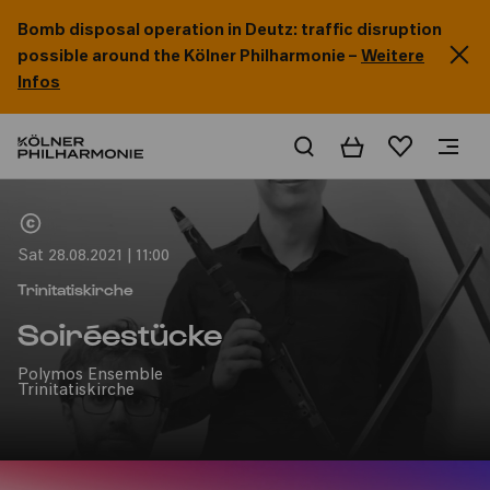
Bomb disposal operation in Deutz: traffic disruption
possible around the Kölner Philharmonie –
Weitere
Infos
Basket
Wishlist
Home
Sat 28.08.2021 | 11:00
Trinitatiskirche
Soiréestücke
Polymos Ensemble
Trinitatiskirche