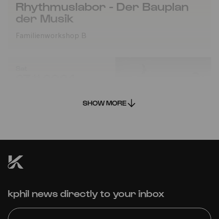
Rhythmuslabor - Der Bauplan
der Musik
Familienworkshop B
Sat
23.11.2024
10:00
SHOW MORE
Rhythmuslabor – Der Bauplan
kphil news directly to your inbox
der Musik