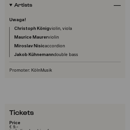
Artists
Uwaga!
Christoph König
violin, viola
Maurice Maurer
violin
Miroslav Nisic
accordion
Jakob Kühnemann
double bass
Promoter:
KölnMusik
Tickets
Price
€ 9.-