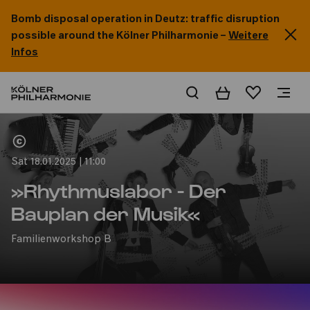
Bomb disposal operation in Deutz: traffic disruption
possible around the Kölner Philharmonie –
Weitere
Infos
Basket
Wishlist
Home
Sat 18.01.2025 | 11:00
»Rhythmuslabor - Der
Bauplan der Musik«
Familienworkshop B