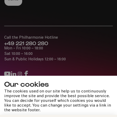
Call the Philharmonie Hotline
+49 221 280 280
Mon - Fri 10:00 – 18:00
Bürgerzentrum Nippes – Altenberger Hof
Sat 10:00 – 16:00
Sun & Public Holidays 12:00 – 16:00
PhilharmonieVeedel Pänz
»Die Musikerfinderei«
Our cookies
Thu
Press
The cookies used on our site help us to continuously
24.10.2024
Jobs
improve the site and provide the best possible service.
10:30
You can decide for yourself which cookies you would
News
like to accept. You can change your settings via a link in
Contact
the website footer.
Submit a withdrawal request