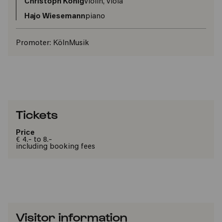
Christoph König
violin, viola
Hajo Wiesemann
piano
Promoter:
KölnMusik
Tickets
Price
€ 4.- to 8.-
including booking fees
Visitor information