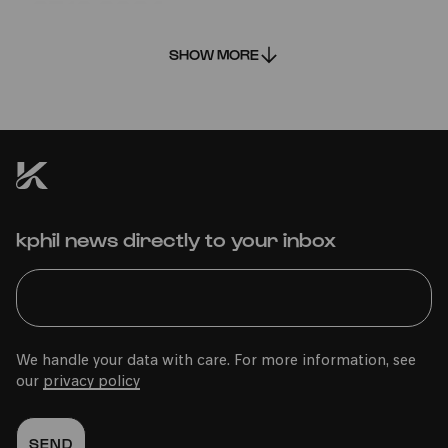
25.10.2024
16:00
SHOW MORE
Bürgerzentrum Nippes – Altenberger Hof
kphil news directly to your inbox
PhilharmonieVeedel Pänz
»Die Musikerfinderei«
We handle your data with care. For more information, see
our
privacy policy
Fri
25.10.2024
10:30