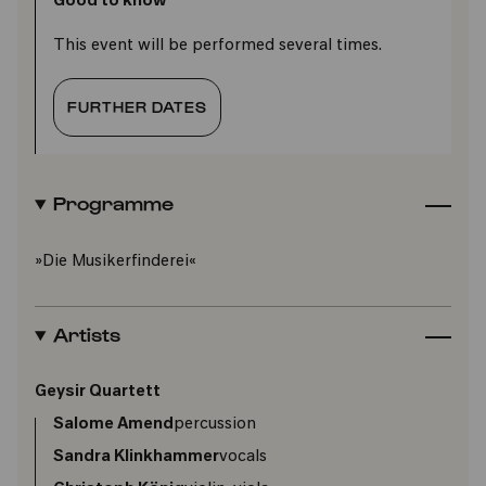
Good to know
This event will be performed several times.
FURTHER DATES
Programme
»Die Musikerfinderei«
Artists
Geysir Quartett
Salome Amend
percussion
Sandra Klinkhammer
vocals