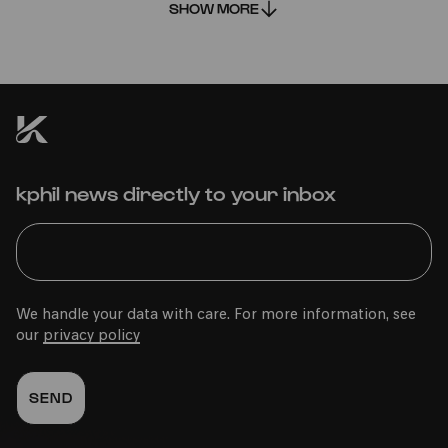
SHOW MORE
Bürgerhaus Kalk
kphil news directly to your inbox
PhilharmonieVeedel Pänz
»Spiel.Platz.Musik.«
We handle your data with care. For more information, see
our
privacy policy
Fri
14.06.2024
16:00