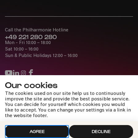
Call the Philharmonie Hotline
+49 221 280 280
Mon - Fri 10:00 – 18:00
Bürgerzentrum Nippes – Altenberger Hof
Sat 10:00 – 16:00
Sun & Public Holidays 12:00 – 16:00
PhilharmonieVeedel Pänz
»Spiel.Platz.Musik.«
Our cookies
Fri
Press
The cookies used on our site help us to continuously
14.06.2024
Jobs
improve the site and provide the best possible service.
10:30
You can decide for yourself which cookies you would
News
like to accept. You can change your settings via a link in
Contact
the website footer.
Submit a withdrawal request
AGREE
DECLINE