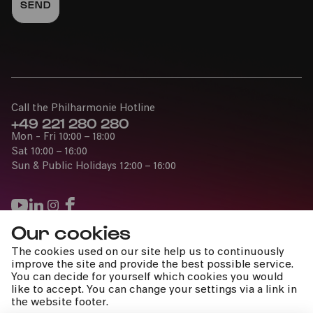
16:00
Call the Philharmonie Hotline
+49 221 280 280
Mon - Fri 10:00 – 18:00
Bürgerzentrum Nippes – Altenberger Hof
Sat 10:00 – 16:00
Sun & Public Holidays 12:00 – 16:00
PhilharmonieVeedel Pänz
»Menschenskinder«
Our cookies
Fri
Press
The cookies used on our site help us to continuously
20.05.2022
Jobs
improve the site and provide the best possible service.
10:30
You can decide for yourself which cookies you would
News
like to accept. You can change your settings via a link in
Contact
the website footer.
Submit a withdrawal request