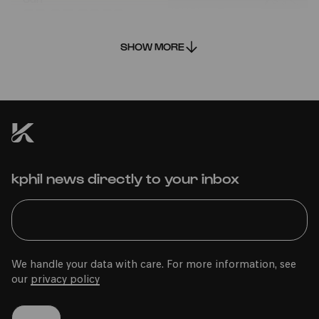
22.05.2022
11:00
SHOW MORE
COMEDIA Theater
kphil news directly to your inbox
PhilharmonieVeedel Pänz
»Menschenskinder«
We handle your data with care. For more information, see
our
privacy policy
Fri
20.05.2022