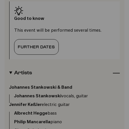
Good to know
This event will be performed several times.
FURTHER DATES
Artists
Johannes Stankowski & Band
Johannes Stankowski
vocals, guitar
Jennifer Keßler
electric guitar
Albrecht Hegge
bass
Philip Mancarella
piano