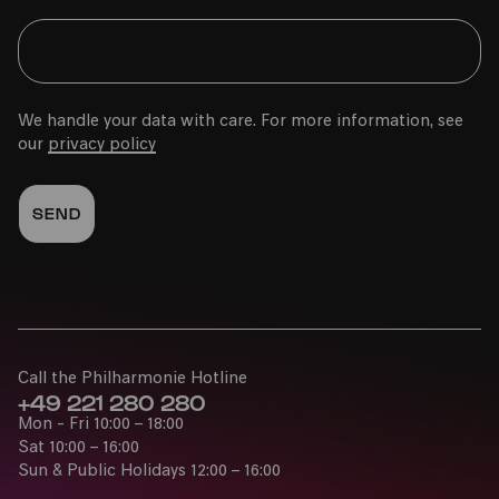
PhilharmonieVeedel Pänz
»1+1+1+1 Wir bauen ein Streichquartett«
We handle your data with care. For more information, see
our
privacy policy
Sun
13.03.2022
11:00
Call the Philharmonie Hotline
+49 221 280 280
Mon - Fri 10:00 – 18:00
COMEDIA Theater
Sat 10:00 – 16:00
Sun & Public Holidays 12:00 – 16:00
PhilharmonieVeedel Pänz