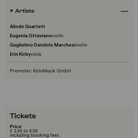
Artists
Alinde Quartett
Eugenia Ottaviano
violin
Guglielmo Dandolo Marchesi
violin
Erin Kirby
viola
Promoter:
KölnMusik GmbH
Tickets
Price
€ 2.50 to 6.50
including booking fees