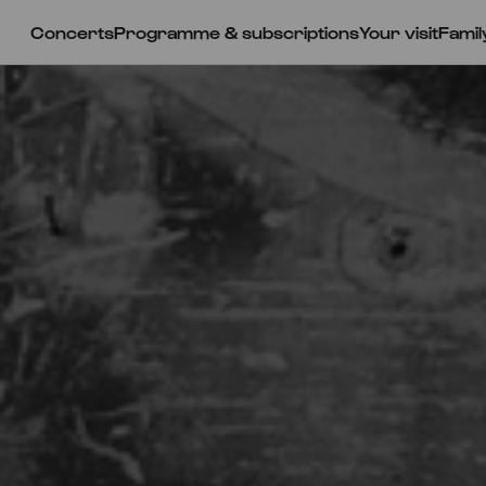
Concerts
Programme & subscriptions
Your visit
Famil