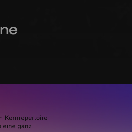
nne
n Kernrepertoire
e eine ganz