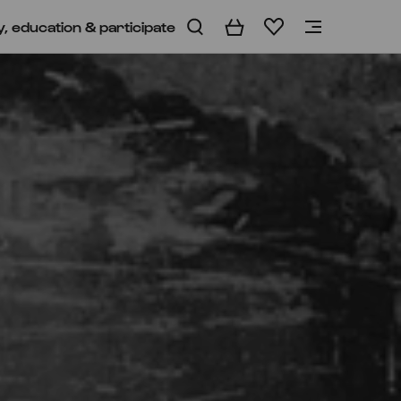
y, education & participate
Basket
Wishlist