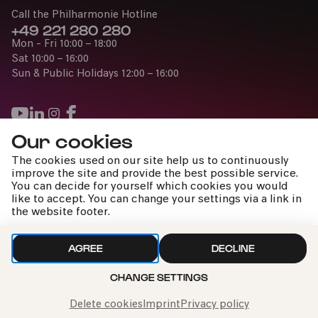
Call the Philharmonie Hotline
+49 221 280 280
Mon - Fri 10:00 – 18:00
Sat 10:00 – 16:00
Sun & Public Holidays 12:00 – 16:00
Our cookies
Press
The cookies used on our site help us to continuously
Jobs
improve the site and provide the best possible service.
You can decide for yourself which cookies you would
News
like to accept. You can change your settings via a link in
Contact
the website footer.
Submit a withdrawal request
AGREE
DECLINE
CHANGE SETTINGS
Imprint
Data Policy
Cookie settings
To the top
Delete cookies
Imprint
Privacy policy