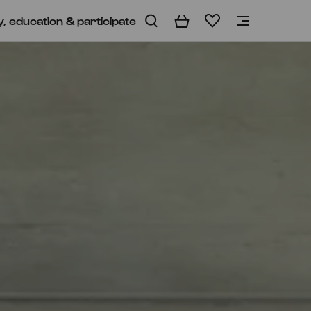
y, education & participate
Basket
Wishlist