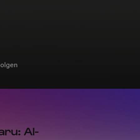
folgen
aru: Al-