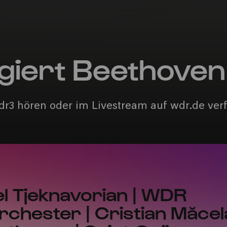
igiert Beethoven
dr3 hören oder im Livestream auf wdr.de ver
 Tjeknavorian | WDR
rchester | Cristian Măcel