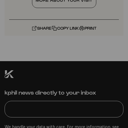
MORE ABOUT YOUR VISIT
SHARE
COPY LINK
PRINT
kphil news directly to your inbox
We handle your data with care. For more information, see