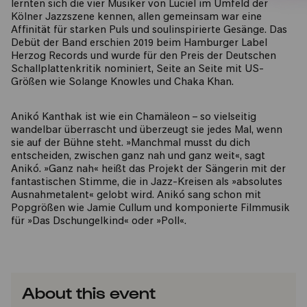
lernten sich die vier Musiker von Luciel im Umfeld der
Kölner Jazzszene kennen, allen gemeinsam war eine
Affinität für starken Puls und soulinspirierte Gesänge. Das
Debüt der Band erschien 2019 beim Hamburger Label
Herzog Records und wurde für den Preis der Deutschen
Schallplattenkritik nominiert, Seite an Seite mit US-
Größen wie Solange Knowles und Chaka Khan.
Anikó Kanthak ist wie ein Chamäleon – so vielseitig
wandelbar überrascht und überzeugt sie jedes Mal, wenn
sie auf der Bühne steht. »Manchmal musst du dich
entscheiden, zwischen ganz nah und ganz weit«, sagt
Anikó. »Ganz nah« heißt das Projekt der Sängerin mit der
fantastischen Stimme, die in Jazz-Kreisen als »absolutes
Ausnahmetalent« gelobt wird. Anikó sang schon mit
Popgrößen wie Jamie Cullum und komponierte Filmmusik
für »Das Dschungelkind« oder »Poll«.
About this event