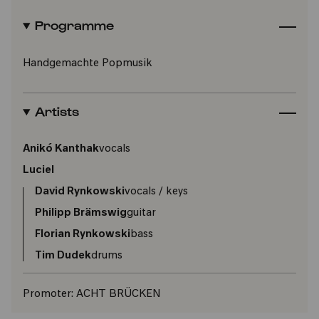
Programme
Handgemachte Popmusik
Artists
Anikó Kanthak
vocals
Luciel
David Rynkowski
vocals / keys
Philipp Brämswig
guitar
Florian Rynkowski
bass
Tim Dudek
drums
Promoter:
ACHT BRÜCKEN