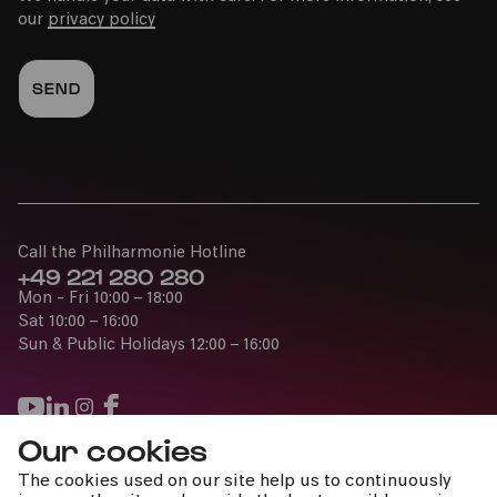
our
privacy policy
Call the Philharmonie Hotline
+49 221 280 280
Mon - Fri 10:00 – 18:00
Sat 10:00 – 16:00
Sun & Public Holidays 12:00 – 16:00
Our cookies
Press
The cookies used on our site help us to continuously