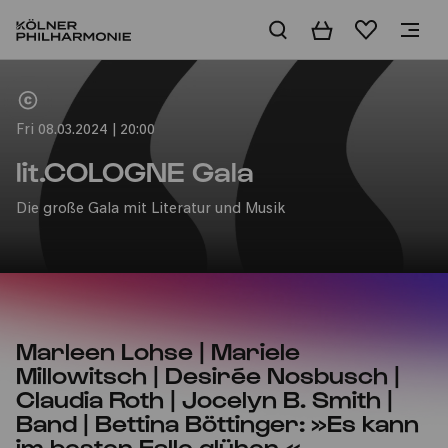
Basket
Wishlist
Home
Fri 08.03.2024 | 20:00
lit.COLOGNE Gala
Die große Gala mit Literatur und Musik
Marleen Lohse | Mariele
Millowitsch | Desirée Nosbusch |
Claudia Roth | Jocelyn B. Smith |
Band | Bettina Böttinger: »Es kann
im besten Falle glühen.«