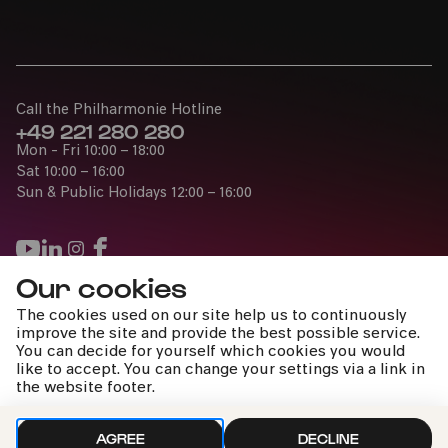
Call the Philharmonie Hotline
+49 221 280 280
Mon - Fri 10:00 – 18:00
Sat 10:00 – 16:00
Sun & Public Holidays 12:00 – 16:00
Our cookies
Press
The cookies used on our site help us to continuously
Jobs
improve the site and provide the best possible service.
You can decide for yourself which cookies you would
News
like to accept. You can change your settings via a link in
Contact
the website footer.
Submit a withdrawal request
AGREE
DECLINE