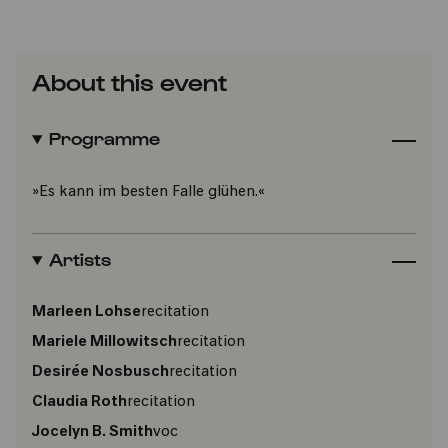
About this event
Programme
»Es kann im besten Falle glühen.«
Artists
Marleen Lohse
recitation
Mariele Millowitsch
recitation
Desirée Nosbusch
recitation
Claudia Roth
recitation
Jocelyn B. Smith
voc