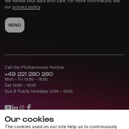
We handle your data with care. For more information, see
our
privacy policy
Call the Philharmonie Hotline
+49 221 280 280
Mon - Fri 10:00 – 18:00
Sat 10:00 – 16:00
Sun & Public Holidays 12:00 – 16:00
Our cookies
Press
The cookies used on our site help us to continuously