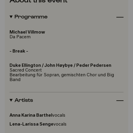
Programme
Michael Villmow
Da Pacem
- Break -
Duke Ellington
/
John Høybye / Peder Pedersen
Sacred Concert
Bearbeitung für Sopran, gemischten Chor und Big
Band
Artists
Anna Karina Barthel
vocals
Lena-Larissa Senge
vocals