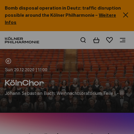
Bomb disposal operation in Deutz: traffic disruption
possible around the Kölner Philharmonie –
Weitere
Infos
Basket
Wishlist
Home
Sun 20.12.2020 | 11:00
KölnChor
Johann Sebastian Bach: Weihnachtsoratorium Teile I - III