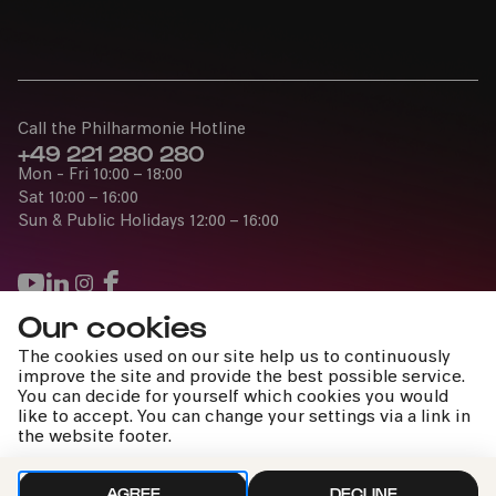
Call the Philharmonie Hotline
+49 221 280 280
Mon - Fri 10:00 – 18:00
Sat 10:00 – 16:00
Sun & Public Holidays 12:00 – 16:00
Our cookies
Press
The cookies used on our site help us to continuously
Jobs
improve the site and provide the best possible service.
You can decide for yourself which cookies you would
News
like to accept. You can change your settings via a link in
Contact
the website footer.
Submit a withdrawal request
AGREE
DECLINE