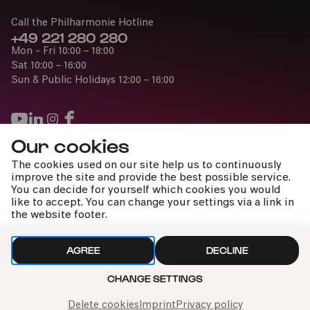
Call the Philharmonie Hotline
+49 221 280 280
Mon - Fri 10:00 – 18:00
Sat 10:00 – 16:00
Sun & Public Holidays 12:00 – 16:00
Our cookies
Press
The cookies used on our site help us to continuously
Jobs
improve the site and provide the best possible service.
You can decide for yourself which cookies you would
News
like to accept. You can change your settings via a link in
Contact
the website footer.
Submit a withdrawal request
AGREE
DECLINE
CHANGE SETTINGS
Imprint
Data Policy
Cookie settings
To the top
PAST EVENT
Delete cookies
Imprint
Privacy policy