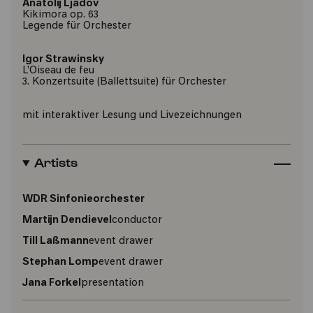
Anatolij Ljadov
Kikimora op. 63
Legende für Orchester
Igor Strawinsky
L’Oiseau de feu
3. Konzertsuite (Ballettsuite) für Orchester
mit interaktiver Lesung und Livezeichnungen
Artists
WDR Sinfonieorchester
Martijn Dendievel
conductor
Till Laßmann
event drawer
Stephan Lomp
event drawer
Jana Forkel
presentation