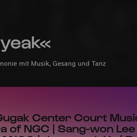
yeak«
emonie mit Musik, Gesang und Tanz
 Gugak Center Court Musi
a of NGC | Sang-won Lee