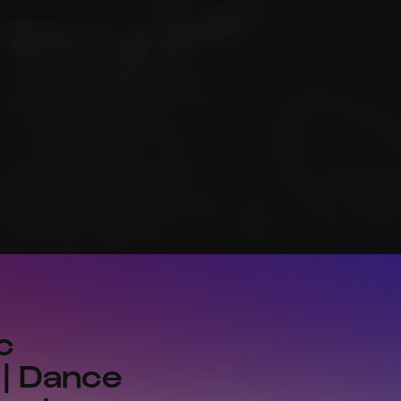
c
 | Dance