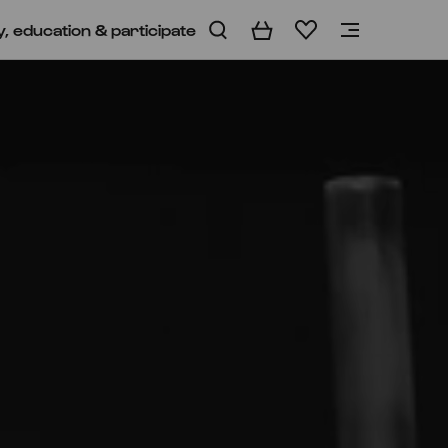
y, education & participate
Basket
Wishlist