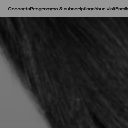
Concerts
Programme & subscriptions
Your visit
Famil