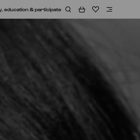
y, education & participate
Basket
Wishlist