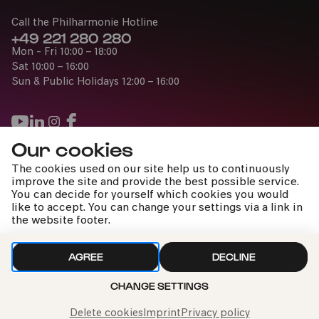
Call the Philharmonie Hotline
+49 221 280 280
Mon - Fri 10:00 – 18:00
Sat 10:00 – 16:00
Sun & Public Holidays 12:00 – 16:00
Our cookies
Press
The cookies used on our site help us to continuously
Jobs
improve the site and provide the best possible service.
You can decide for yourself which cookies you would
News
like to accept. You can change your settings via a link in
Contact
the website footer.
Submit a withdrawal request
AGREE
DECLINE
CHANGE SETTINGS
Imprint
Data Policy
Cookie settings
To the top
Delete cookies
Imprint
Privacy policy