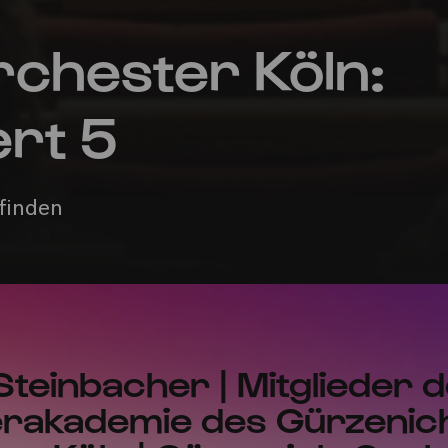
chester Köln:
ert 5
tfinden
Steinbacher | Mitglieder 
rakademie des Gürzenic