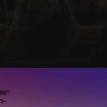
der
h-