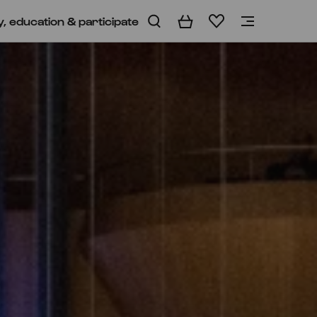
y, education & participate
Basket
Wishlist