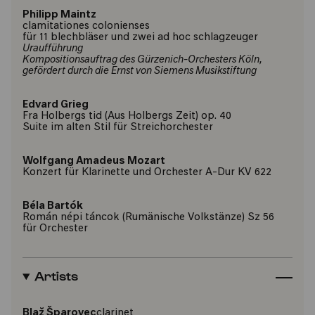
Philipp Maintz
clamitationes colonienses
für 11 blechbläser und zwei ad hoc schlagzeuger
Uraufführung
Kompositionsauftrag des Gürzenich-Orchesters Köln,
gefördert durch die Ernst von Siemens Musikstiftung
Edvard Grieg
Fra Holbergs tid (Aus Holbergs Zeit) op. 40
Suite im alten Stil für Streichorchester
Wolfgang Amadeus Mozart
Konzert für Klarinette und Orchester A-Dur KV 622
Béla Bartók
Román népi táncok (Rumänische Volkstänze) Sz 56
für Orchester
Artists
Blaž Šparovec
clarinet