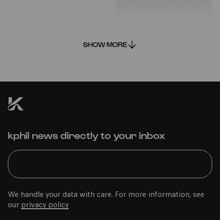
SHOW MORE
Gürzenich-Orchester Köln:
Sinfoniekonzert 2
kphil news directly to your inbox
Mon
26.10.2020
17:00
We handle your data with care. For more information, see
our
privacy policy