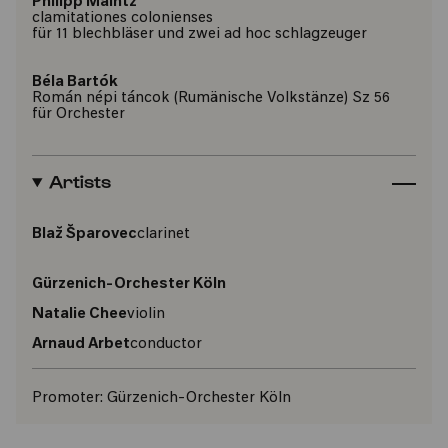
Philipp Maintz
clamitationes colonienses
für 11 blechbläser und zwei ad hoc schlagzeuger
Béla Bartók
Román népi táncok (Rumänische Volkstänze) Sz 56
für Orchester
Artists
Blaž Šparovec
clarinet
Gürzenich-Orchester Köln
Natalie Chee
violin
Arnaud Arbet
conductor
Promoter:
Gürzenich-Orchester Köln