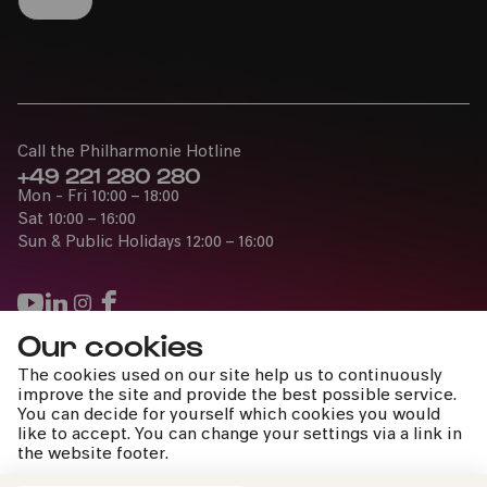
Call the Philharmonie Hotline
+49 221 280 280
Mon - Fri 10:00 – 18:00
Sat 10:00 – 16:00
Sun & Public Holidays 12:00 – 16:00
Our cookies
Press
The cookies used on our site help us to continuously
Jobs
improve the site and provide the best possible service.
You can decide for yourself which cookies you would
News
like to accept. You can change your settings via a link in
Contact
the website footer.
Submit a withdrawal request