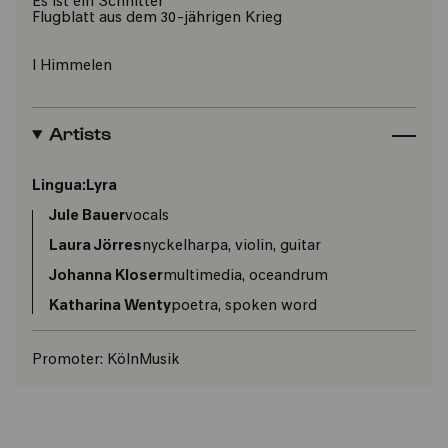
Es ist ein Schnitter
Flugblatt aus dem 30-jährigen Krieg
I Himmelen
Artists
Lingua:Lyra
Jule Bauer
vocals
Laura Jörres
nyckelharpa, violin, guitar
Johanna Kloser
multimedia, oceandrum
Katharina Wenty
poetra, spoken word
Promoter:
KölnMusik