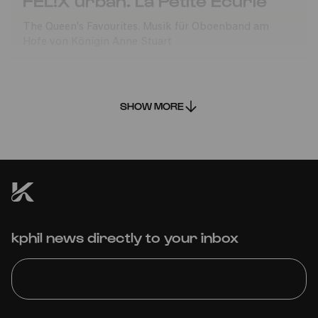
FEL!X urban. La Petite Écurie
The Queen's Favourites. Musik für Oboenband am
Hofe von Königin Anne Stuart
SHOW MORE
kphil news directly to your inbox