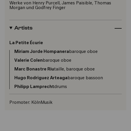
Werke von Henry Purcell, James Paisible, Thomas
Morgan und Godfrey Finger
Artists
La Petite Écurie
Miriam Jorde Hompanera
baroque oboe
Valerie Colen
baroque oboe
Marc Bonastre Riu
taille, baroque oboe
Hugo Rodriguez Arteaga
baroque bassoon
Philipp Lamprecht
drums
Promoter:
KölnMusik