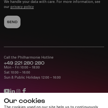
We handle your data with care. For more information, see
our
privacy policy
Call the Philharmonie Hotline
+49 221 280 280
Mon - Fri 10:00 – 18:00
Sat 10:00 – 16:00
Sun & Public Holidays 12:00 – 16:00
Our cookies
Press
The cookies used on our site help us to continuously