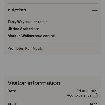
Artists
Terry Wey
counter tenor
Ulfried Staber
bass
Markus Wallner
soud control
Promoter:
KölnMusik
Visitor information
Date
Fri 18.08.2023
Add to calender
Start
16:00