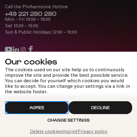
Call the Philharmonie Hotline
+49 221 280 280
Mon - Fri 10:00 – 18:00
Sat 10:00 – 16:00
Sun & Public Holidays 12:00 – 16:00
Our cookies
Press
The cookies used on our site help us to continuously
Jobs
improve the site and provide the best possible service.
You can decide for yourself which cookies you would
News
like to accept. You can change your settings via a link in
Contact
the website footer.
Submit a withdrawal request
AGREE
DECLINE
CHANGE SETTINGS
Imprint
Data Policy
Cookie settings
To the top
PAST EVENT
Delete cookies
Imprint
Privacy policy