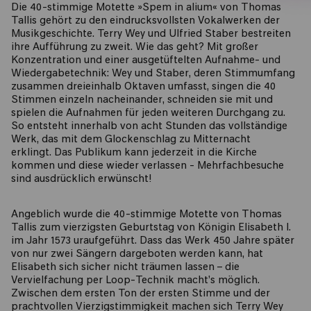
Die 40-stimmige Motette »Spem in alium« von Thomas
Tallis gehört zu den eindrucksvollsten Vokalwerken der
Musikgeschichte. Terry Wey und Ulfried Staber bestreiten
ihre Aufführung zu zweit. Wie das geht? Mit großer
Konzentration und einer ausgetüftelten Aufnahme- und
Wiedergabetechnik: Wey und Staber, deren Stimmumfang
zusammen dreieinhalb Oktaven umfasst, singen die 40
Stimmen einzeln nacheinander, schneiden sie mit und
spielen die Aufnahmen für jeden weiteren Durchgang zu.
So entsteht innerhalb von acht Stunden das vollständige
Werk, das mit dem Glockenschlag zu Mitternacht
erklingt. Das Publikum kann jederzeit in die Kirche
kommen und diese wieder verlassen - Mehrfachbesuche
sind ausdrücklich erwünscht!
Angeblich wurde die 40-stimmige Motette von Thomas
Tallis zum vierzigsten Geburtstag von Königin Elisabeth I.
im Jahr 1573 uraufgeführt. Dass das Werk 450 Jahre später
von nur zwei Sängern dargeboten werden kann, hat
Elisabeth sich sicher nicht träumen lassen – die
Vervielfachung per Loop-Technik macht’s möglich.
Zwischen dem ersten Ton der ersten Stimme und der
prachtvollen Vierzigstimmigkeit machen sich Terry Wey