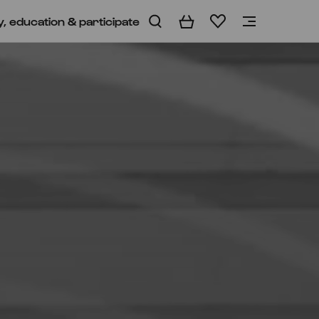
y, education & participate
Basket
Wishlist