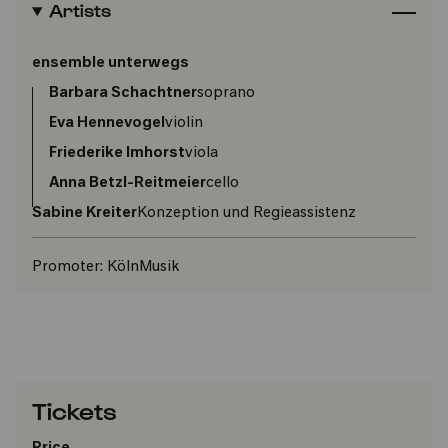
Artists
ensemble unterwegs
Barbara Schachtner
soprano
Eva Hennevogel
violin
Friederike Imhorst
viola
Anna Betzl-Reitmeier
cello
Sabine Kreiter
Konzeption und Regieassistenz
Promoter:
KölnMusik
Tickets